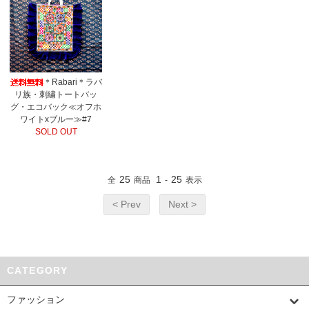
＊Rabari＊ラバ
リ族・刺繍トートバッ
グ・エコバック≪オフホ
ワイトxブルー≫#7
SOLD OUT
25
1
25
全
商品
-
表示
< Prev
Next >
CATEGORY
ファッション