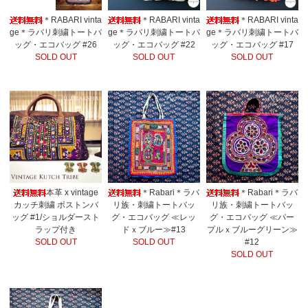
＊RABARI vinta
＊RABARI vinta
＊RABARI vinta
ge＊ラバリ刺繍トートバ
ge＊ラバリ刺繍トートバ
ge＊ラバリ刺繍トートバ
ッグ・エコバッグ #26
ッグ・エコバッグ #22
ッグ・エコバッグ #17
SOLD OUT
SOLD OUT
SOLD OUT
本革 x vintage
＊Rabari＊ラバ
＊Rabari＊ラバ
カッチ刺繍 ボストンバ
リ族・刺繍トートバッ
リ族・刺繍トートバッ
ッグ #1/ショルダースト
グ・エコバッグ ≪レッ
グ・エコバッグ ≪パー
ラップ付き
ドｘブルー≫#13
プルｘブルーグリーン≫
SOLD OUT
SOLD OUT
#12
SOLD OUT