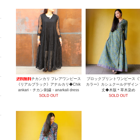
チカンカリ フレアワンピース
ブロックプリントワンピース《
《リアルブラック》アナルカリ◆Chik
カラー》カシュクールデザイン 
ankari・チカン刺繍・anarkali dress
丈◆木版＊草木染め
SOLD OUT
SOLD OUT