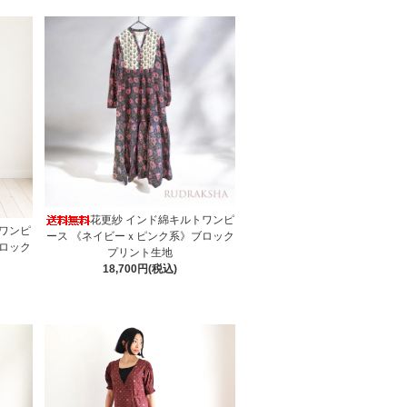
花更紗 インド綿キルトワンピ
トワンピ
ース 《ネイビーｘピンク系》ブロック
ロック
プリント生地
18,700円(税込)