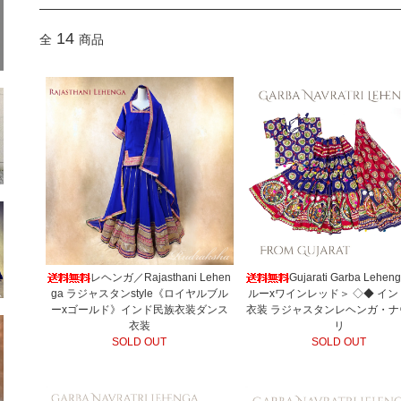
14
全
商品
レヘンガ／Rajasthani Lehen
Gujarati Garba Lehe
ga ラジャスタンstyle《ロイヤルブル
ルーxワインレッド＞ ◇◆ イ
ーxゴールド》インド民族衣装ダンス
衣装 ラジャスタンレヘンガ・ナ
衣装
リ
SOLD OUT
SOLD OUT