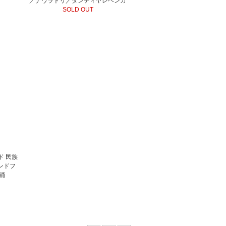
／ナヴラトリ／ダンディヤレヘンガ
SOLD OUT
ンド 民族
ンドフ
踊