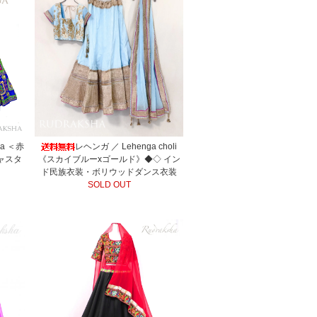
nga ＜赤
レヘンガ ／ Lehenga choli
ャスタ
《スカイブルーxゴールド》◆◇ イン
ド民族衣装・ボリウッドダンス衣装
SOLD OUT