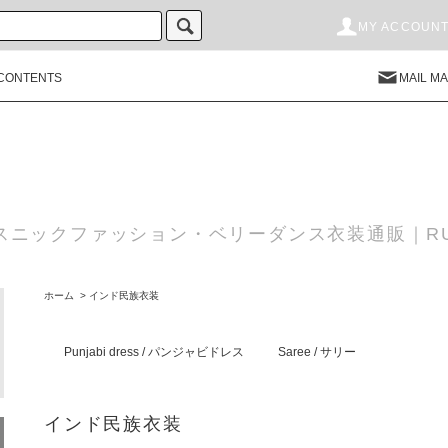
MY ACCOUN
CONTENTS
MAIL M
スニックファッション・ベリーダンス衣装通販｜RU
ホーム
>
インド民族衣装
Punjabi dress / パンジャビドレス
Saree / サリー
インド民族衣装