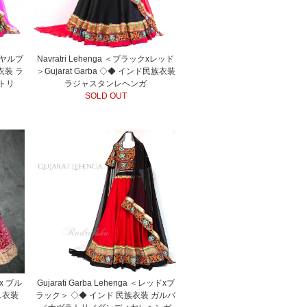
ロイヤルブ
Navratri Lehenga ＜ブラックxレッド
衣装 ラ
＞Gujarat Garba ◇◆ インド民族衣装
トリ
ラジャスタンレヘンガ
SOLD OUT
x ブル
Gujarati Garba Lehenga ＜レッドxブ
ス衣装
ラック＞ ◇◆ インド 民族衣装 ガルバ