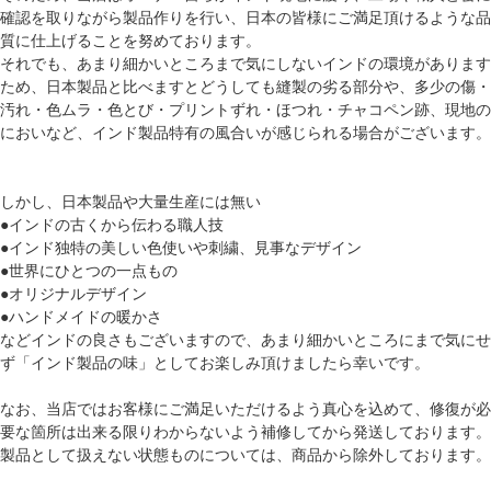
確認を取りながら製品作りを行い、日本の皆様にご満足頂けるような品
質に仕上げることを努めております。
それでも、あまり細かいところまで気にしないインドの環境があります
ため、日本製品と比べますとどうしても縫製の劣る部分や、多少の傷・
汚れ・色ムラ・色とび・プリントずれ・ほつれ・チャコペン跡、現地の
においなど、インド製品特有の風合いが感じられる場合がございます。
しかし、日本製品や大量生産には無い
●インドの古くから伝わる職人技
●インド独特の美しい色使いや刺繍、見事なデザイン
●世界にひとつの一点もの
●オリジナルデザイン
●ハンドメイドの暖かさ
などインドの良さもございますので、あまり細かいところにまで気にせ
ず「インド製品の味」としてお楽しみ頂けましたら幸いです。
なお、当店ではお客様にご満足いただけるよう真心を込めて、修復が必
要な箇所は出来る限りわからないよう補修してから発送しております。
製品として扱えない状態ものについては、商品から除外しております。