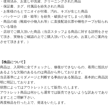
・使用済み、お直しや洗濯、クリーニングされた商品
・保証書、タグ、付属品を紛失された商品
・お客様のもとでニオイが付着、汚れ、キズが生じた商品
・パッケージ（袋・箱等）を紛失・破損させてしまった場合
・商品の箱（靴箱や小物入れ等）に直接配送伝票や梱包テープが貼られ
ている場合
・店頭でご購入頂いた商品（当店スタッフよる商品に対する説明をさせ
て頂き、実物をご確認の上でご購入頂いているため。お直しのご案内を
させて頂きます。）
【検品について】
商品は、入荷時に全てチェックし、修復ができないもの、着用に抵抗が
あるような欠陥のあるものは商品から外しております。
当店基準によりダメージと判断する事由がある製品は、基本的に商品説
明に明記しております。
状態によってはアウトレットとして販売いたします。
アウトレット商品は何かしら通常では販売できないような訳ありであり
ますことご理解下さい。
再度検品を行った上で、発送をいたします。