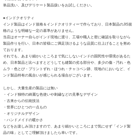
単品洗い、及びデリケート製品扱いをお試しください。
●インドクオリティ
インド製品はインド規格＆インドクオリティーで作らており、日本製品のJIS規
格のような明確な一定の基準がありません。
当店はオーナー自らがインド現地に渡り、工場や職人と密に確認を取りながら
製品作りを行い、日本の皆様にご満足頂けるような品質に仕上げることを努め
ております。
それでも、あまり細かいところまで気にしないインドの国民性や環境があるた
め、日本製品と比べますとどうしても縫製の劣る部分や、多少の傷・汚れ・色
ムラ・色とび・プリントずれ・ほつれ・チャコペン跡、現地のにおいなど、イ
ンド製品特有の風合いが感じられる場合がございます。
しかし、大量生産の製品には無い
・インド独特の綺麗な色使いや刺繍などの見事なデザイン
・古来からの伝統技法
・世界にひとつの一点もの
・オリジナルデザイン
・ハンドメイドの暖かさ
などをお楽しみ頂けますので、あまり細かいところにまで気にせず「インド製
品の味」としてご理解頂けましたら幸いです。