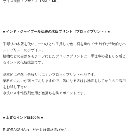
サイズ展開：２サイズ（SM ・ ML）
■ インド・ジャイプール伝統の木版プリント（ブロックプリント）■
手彫りの木版を使い、一つひとつ手押しで色・柄を重ねて仕上げた伝統的なハ
ンドプリントのデザイン。
植物などの自然をモチーフにしたブロックプリントは、手仕事の温もりを感じ
るインドの伝統技法です。
基本的に色落ち色移りしにくいブロックプリント生地です。
染料のにおいが残っておりますので、気になる方はお洗濯をしてからのご着用
をお試し下さい。
水洗い＆中性洗剤使用が色落ちを防ぐポイントです。
■ 上質なインド綿100％ ■
RUDRAKSHAのこだわりは素材選びから。