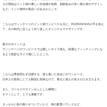
その理由はインド綿の優しい生地感や色柄、肌馴染みの良い着心地やデザイン
など、インド独特の風合いがあるからこそ。
こちらはヴィンテージのインド綿ワンピースを元に、RUDRAKSHAが手を加え
て、今の時代に合うよう作り直したオリジナルでデザインです。
最大のポイントは、
ヴィンテージのワンピースでは難しいサイズ感も、綺麗なフィッティングにな
るよう絶妙なサイズ感にしたところ。
こちらは季節問わず活躍する、落ち着いた色合いのワンピース。
日本人の肌色にとても馴染む色味なので、着ると個人の良さがひき立ちます。
また、ゴールドのラインがふとした瞬間に
キラッとして、とても素敵です。
タッセルに鈴の飾りがついていたり、柄の配置バランスなど、