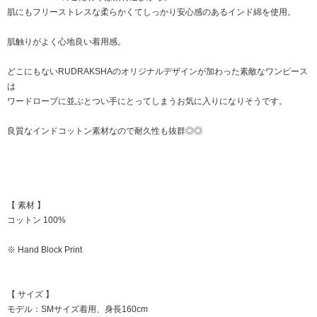
肌にもフリーストレスな柔らかくてしっかり安心感のあるインド綿を使用。
肌触りがよく心地良い着用感。
どこにもないRUDRAKSHAのオリジナルデザインが加わった素敵なワンピース
は
ワードローブに並ぶとつい手にとってしまうお気に入りになりそうです。
良質なインドコットン素材なので耐久性も抜群◎◎
【 素材 】
コットン 100%
※ Hand Block Print
【 サイズ 】
モデル：SMサイズ着用、身長160cm