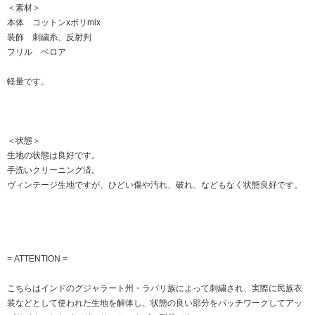
＜素材＞
本体 コットンxポリmix
装飾 刺繍糸、反射判
フリル ベロア
軽量です。
＜状態＞
生地の状態は良好です。
手洗いクリーニング済。
ヴィンテージ生地ですが、ひどい傷や汚れ、破れ、などもなく状態良好です。
= ATTENTION =
こちらはインドのグジャラート州・ラバリ族によって刺繍され、実際に民族衣
装などとして使われた生地を解体し、状態の良い部分をパッチワークしてアッ