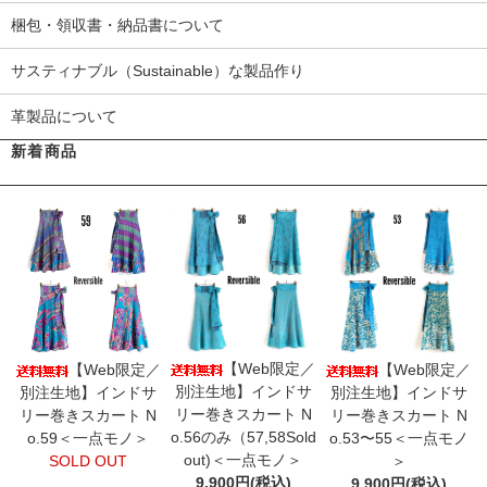
梱包・領収書・納品書について
サスティナブル（Sustainable）な製品作り
革製品について
新着商品
【Web限定／
【Web限定／
【Web限定／
別注生地】インドサ
別注生地】インドサ
別注生地】インドサ
リー巻きスカート N
リー巻きスカート N
リー巻きスカート N
o.56のみ（57,58Sold
o.59＜一点モノ＞
o.53〜55＜一点モノ
out)＜一点モノ＞
SOLD OUT
＞
9,900円(税込)
9,900円(税込)