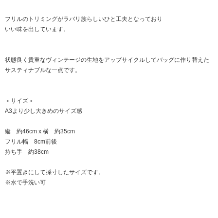
フリルのトリミングがラバリ族らしいひと工夫となっており
いい味を出しています。
状態良く貴重なヴィンテージの生地をアップサイクルしてバッグに作り替えた
サスティナブルな一点です。
＜サイズ＞
A3より少し大きめのサイズ感
縦 約46cm x 横 約35cm
フリル幅 8cm前後
持ち手 約38cm
※平置きにして採寸したサイズです。
※水で手洗い可