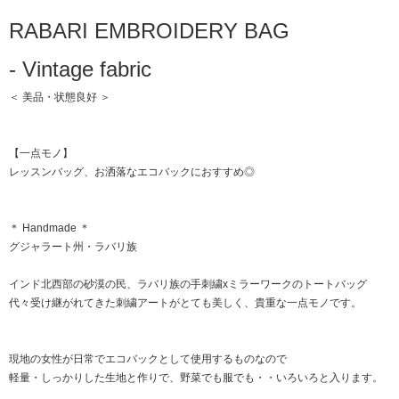
RABARI EMBROIDERY BAG
- Vintage fabric
＜ 美品・状態良好 ＞
【一点モノ】
レッスンバッグ、お洒落なエコバックにおすすめ◎
＊ Handmade ＊
グジャラート州・ラバリ族
インド北西部の砂漠の民、ラバリ族の手刺繍xミラーワークのトートバッグ
代々受け継がれてきた刺繍アートがとても美しく、貴重な一点モノです。
現地の女性が日常でエコバックとして使用するものなので
軽量・しっかりした生地と作りで、野菜でも服でも・・いろいろと入ります。