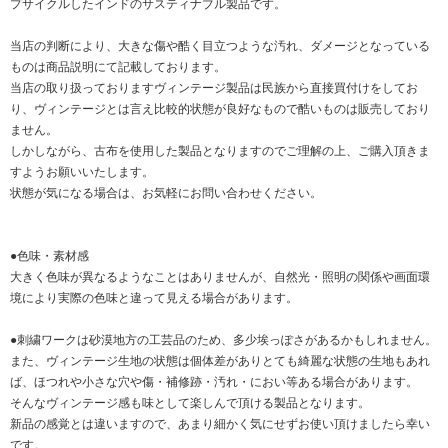
プサイクルしたインドのサスティナブル製品です。
当店の判断により、大きな傷や酷く目立つような汚れ、ダメージとなっている
ものは商品説明にて記載しております。
当店の取り扱っておりますヴィンテージ製品は民族から直接買付けをしてお
り、ヴィンテージとは言え比較的状態が良好なもので酷いものは販売しており
ません。
しかしながら、古布を使用した製品となりますのでご理解の上、ご購入頂きま
すようお願いいたします。
状態が気になる場合は、お気軽にお問い合わせください。
●色味・素材感
大きく色味が異なるようなことはありませんが、自然光・照明の関係や画面環
境により実際の色味と違って見える場合があります。
●刺繍ワークは砂漠地方の工芸品のため、多少埃っぽさがあるかもしれません。
また、ヴィンテージ生地の状態は個体差がありとても綺麗な状態の生地もあれ
ば、ほつれや小さな穴や傷・補修跡・汚れ・におい等ある場合があります。
そんなヴィンテージ感も味として楽しんで頂ける製品となります。
新品の感覚とは違いますので、あまり細かく気にせずお使い頂けましたら幸い
です。