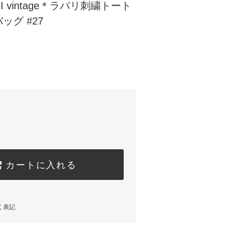
I vintage＊ラバリ刺繍トート
ッグ #27
カートに入れる
く表記