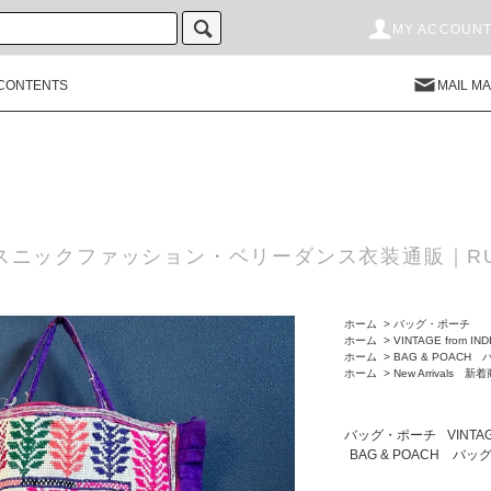
MY ACCOUN
CONTENTS
MAIL M
スニックファッション・ベリーダンス衣装通販｜RU
ホーム
>
バッグ・ポーチ
ホーム
>
VINTAGE from IND
ホーム
>
BAG & POACH
ホーム
>
New Arrivals 新
バッグ・ポーチ
VINTAG
BAG & POACH バ