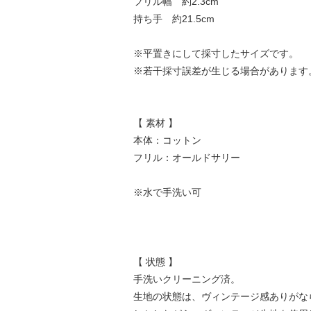
フリル幅 約2.3cm
持ち手 約21.5cm
※平置きにして採寸したサイズです。
※若干採寸誤差が生じる場合があります
【 素材 】
本体：コットン
フリル：オールドサリー
※水で手洗い可
【 状態 】
手洗いクリーニング済。
生地の状態は、ヴィンテージ感ありがな