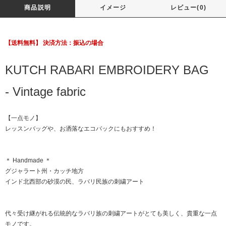
商品説明
イメージ
レビュー(0)
【送料無料】 決済方法：振込の場合
KUTCH RABARI EMBROIDERY BAG
- Vintage fabric
【一点モノ】
レッスンバッグや、お洒落なエコバックにもおすすめ！
＊ Handmade ＊
グジャラート州・カッチ地方
インド北西部の砂漠の民、ラバリ民族の刺繍アート
代々受け継がれる伝統的なラバリ族の刺繍アートがとても美しく、貴重な一点
モノです。