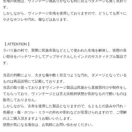
生地の状態は、ヴィンテージ感ありがならも特に目立つダメージも無く良好で
す。
しかしながら、ヴィンテージ生地を使用しておりますので、どうしても所々に
小さなホツレや汚れ、傷などはあります。
【 ATTENTION 】
ラバリ族の村で、実際に民族衣装などとして使われた生地を解体し、状態の良
い部分をパッチワークしてアップサイクルしたインドのサスティナブル製品で
す。
当店の判断により、大きな傷や酷く目立つような汚れ、ダメージとなっている
ものは商品説明にて記載しております。
当店の取り扱っておりますヴィンテージ製品は民族から直接買付けや制作をし
てもらっており、ヴィンテージとは言え比較的状態が良好なもので酷いものは
販売しておりません。
しかしながら、古布を使用した製品となりますので、もともとの染みや汚れ・
色褪せ・傷・ホツレ・ミラーの外れや割れなどが見受けられますので、ご理解
の上ご購入頂きますようお願いいたします。
状態が気になる場合は、お気軽にお問い合わせください。