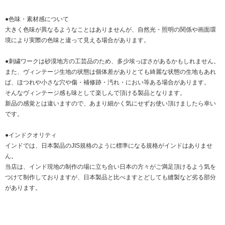
●色味・素材感について
大きく色味が異なるようなことはありませんが、自然光・照明の関係や画面環
境により実際の色味と違って見える場合があります。
●刺繍ワークは砂漠地方の工芸品のため、多少埃っぽさがあるかもしれません。
また、ヴィンテージ生地の状態は個体差がありとても綺麗な状態の生地もあれ
ば、ほつれや小さな穴や傷・補修跡・汚れ・におい等ある場合があります。
そんなヴィンテージ感も味として楽しんで頂ける製品となります。
新品の感覚とは違いますので、あまり細かく気にせずお使い頂けましたら幸い
です。
●インドクオリティ
インドでは、日本製品のJIS規格のように標準になる規格がインドはありませ
ん。
当店は、インド現地の制作の場に立ち合い日本の方々がご満足頂けるよう気を
つけて制作しておりますが、日本製品と比べますとどしても縫製など劣る部分
があります。