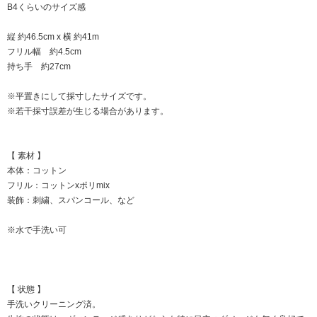
B4くらいのサイズ感
縦 約46.5cm x 横 約41m
フリル幅 約4.5cm
持ち手 約27cm
※平置きにして採寸したサイズです。
※若干採寸誤差が生じる場合があります。
【 素材 】
本体：コットン
フリル：コットンxポリmix
装飾：刺繍、スパンコール、など
※水で手洗い可
【 状態 】
手洗いクリーニング済。