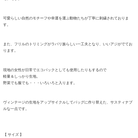
可愛らしい自然のモチーフや幸運を運ぶ動物たちが丁寧に刺繍されておりま
す。
また、フリルのトリミングがラバリ族らしい一工夫となり、いいアジがでてお
ります。
現地の女性が日常でエコバックとしても使用したりもするので
軽量＆しっかり生地。
野菜でも服でも・・・いろいろと入ります。
ヴィンテージの生地をアップサイクルしてバッグに作り替えた、サスティナブ
ルな一点です。
【 サイズ 】