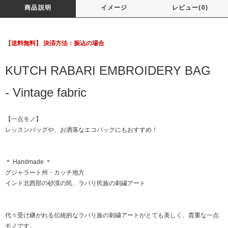
商品説明
イメージ
レビュー(0)
【送料無料】 決済方法：振込の場合
KUTCH RABARI EMBROIDERY BAG
- Vintage fabric
【一点モノ】
レッスンバッグや、お洒落なエコバックにもおすすめ！
＊ Handmade ＊
グジャラート州・カッチ地方
インド北西部の砂漠の民、ラバリ民族の刺繍アート
代々受け継がれる伝統的なラバリ族の刺繍アートがとても美しく、貴重な一点
モノです。