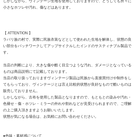
しかしながら、ヴィンテージ生地を使用しておりますので、どうしても所々に
小さなホツレや汚れ、傷などはあります。
【 ATTENTION 】
ラバリ族の村で、実際に民族衣装などとして使われた生地を解体し、状態の良
い部分をパッチワークしてアップサイクルしたインドのサスティナブル製品で
す。
当店の判断により、大きな傷や酷く目立つような汚れ、ダメージとなっている
ものは商品説明にて記載しております。
当店の取り扱っておりますヴィンテージ製品は民族から直接買付けや制作をし
てもらっており、ヴィンテージとは言え比較的状態が良好なもので酷いものは
販売しておりません。
しかしながら、古布を使用した製品となりますので、もともとの染みや汚れ・
色褪せ・傷・ホツレ・ミラーの外れや割れなどが見受けられますので、ご理解
の上ご購入頂きますようお願いいたします。
状態が気になる場合は、お気軽にお問い合わせください。
●色味・素材感について