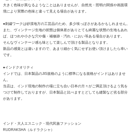
大きく色味が異なるようなことはありませんが、自然光・照明の関係や画面環
境により実際の色味と違って見える場合があります。
●刺繍ワークは砂漠地方の工芸品のため、多少埃っぽさがあるかもしれません。
また、ヴィンテージ生地の状態は個体差がありとても綺麗な状態の生地もあれ
ば、ほつれや小さな穴や傷・補修跡・汚れ・におい等ある場合があります。
そんなヴィンテージ感も味として楽しんで頂ける製品となります。
新品の感覚とは違いますので、あまり細かく気にせずお使い頂けましたら幸い
です。
●インドクオリティ
インドでは、日本製品のJIS規格のように標準になる規格がインドはありませ
ん。
当店は、インド現地の制作の場に立ち合い日本の方々がご満足頂けるよう気を
つけて制作しておりますが、日本製品と比べますとどしても縫製など劣る部分
があります。
インド・大人エスニック・現代民族ファッション
RUDRAKSHA（ルドラクシャ）