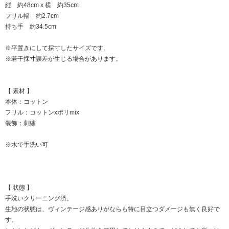
縦 約48cm x 横 約35cm
フリル幅 約2.7cm
持ち手 約34.5cm
※平置きにして採寸したサイズです。
※若干採寸誤差が生じる場合があります。
【 素材 】
本体：コットン
フリル：コットンxポリmix
装飾：刺繍
※水で手洗い可
【 状態 】
手洗いクリーニング済。
生地の状態は、ヴィンテージ感ありがならも特に目立つダメージも無く良好で
す。