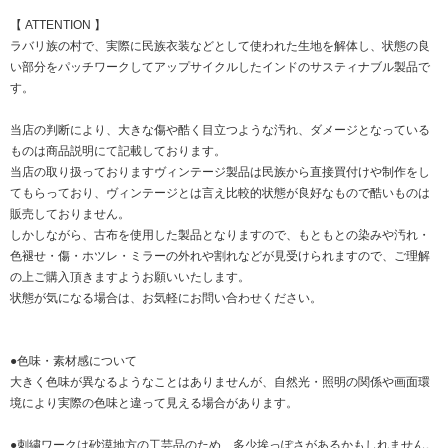
【 ATTENTION 】
ラバリ族の村で、実際に民族衣装などとして使われた生地を解体し、状態の良
い部分をパッチワークしてアップサイクルしたインドのサスティナブル製品で
す。
当店の判断により、大きな傷や酷く目立つような汚れ、ダメージとなっている
ものは商品説明にて記載しております。
当店の取り扱っておりますヴィンテージ製品は民族から直接買付けや制作をし
てもらっており、ヴィンテージとは言え比較的状態が良好なもので酷いものは
販売しておりません。
しかしながら、古布を使用した製品となりますので、もともとの染みや汚れ・
色褪せ・傷・ホツレ・ミラーの外れや割れなどが見受けられますので、ご理解
の上ご購入頂きますようお願いいたします。
状態が気になる場合は、お気軽にお問い合わせください。
●色味・素材感について
大きく色味が異なるようなことはありませんが、自然光・照明の関係や画面環
境により実際の色味と違って見える場合があります。
●刺繍ワークは砂漠地方の工芸品のため、多少埃っぽさがあるかもしれません。