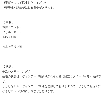
※平置きにして採寸したサイズです。
※若干採寸誤差が生じる場合があります。
【 素材 】
本体：コットン
フリル：サテン
装飾：刺繍
※水で手洗い可
【 状態 】
手洗いクリーニング済。
生地の状態は、ヴィンテージ感ありがならも特に目立つダメージも無く良好で
す。
しかしながら、ヴィンテージ生地を使用しておりますので、どうしても所々に
小さなホツレや汚れ、傷などはあります。