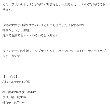
また、フリルのトリミングがラバリ族らしい一工夫となり、いいアジがでてお
ります。
現地の女性が日常でエコバックとしても使用したりもするので
軽量＆しっかり生地。
野菜でも服でも・・・いろいろと入ります。
ヴィンテージの生地をアップサイクルしてバッグに作り替えた、サスティナブ
ルな一点です。
【 サイズ 】
A3くらいのサイズ感
縦 約49cm x 横 約43m
フリル幅 約3cm
持ち手 約27cm