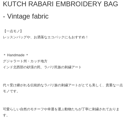
KUTCH RABARI EMBROIDERY BAG
- Vintage fabric
【一点モノ】
レッスンバッグや、お洒落なエコバックにもおすすめ！
＊ Handmade ＊
グジャラート州・カッチ地方
インド北西部の砂漠の民、ラバリ民族の刺繍アート
代々受け継がれる伝統的なラバリ族の刺繍アートがとても美しく、貴重な一点
モノです。
可愛らしい自然のモチーフや幸運を運ぶ動物たちが丁寧に刺繍されておりま
す。