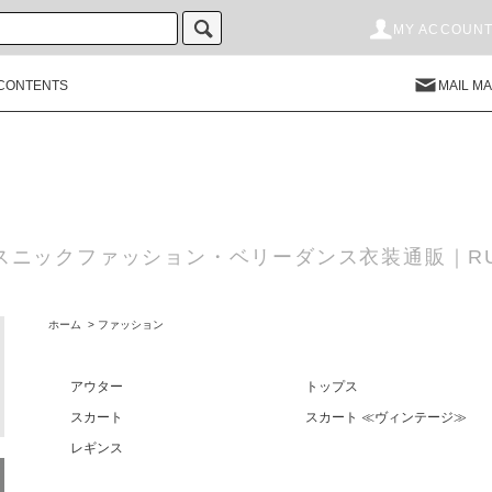
MY ACCOUN
CONTENTS
MAIL M
スニックファッション・ベリーダンス衣装通販｜RU
ホーム
>
ファッション
アウター
トップス
スカート
スカート ≪ヴィンテージ≫
レギンス