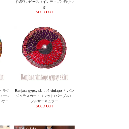
ド綿ワンピース《インディゴ》飾りつ
き
SOLD OUT
e ＊ ラジ
Banjara gypsy skirt #6 vintage ＊ バン
フーシ
ジャラスカート《レッドxパープル》
ルサー
フルサーキュラー
SOLD OUT