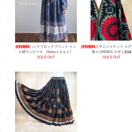
ハンドブロックプリント イン
スザニジャケット ≪
ド綿ワンピース 《Navy x キルト》
系≫ UNISEX スザニ刺繍
SOLD OUT
SOLD OUT