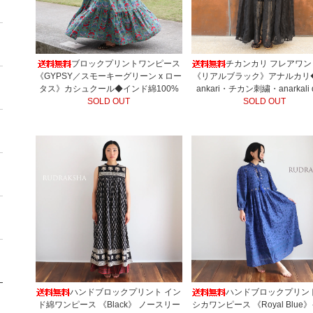
ブロックプリントワンピース
チカンカリ フレアワ
《GYPSY／スモーキーグリーン x ロー
《リアルブラック》アナルカリ◆
タス》カシュクール◆インド綿100%
ankari・チカン刺繍・anarkali d
SOLD OUT
SOLD OUT
ハンドブロックプリント イン
ハンドブロックプリン
ド綿ワンピース 《Black》 ノースリー
シカワンピース 《Royal Blue