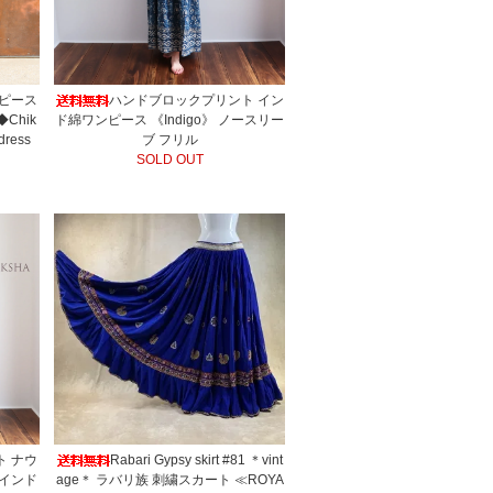
ンピース
ハンドブロックプリント イン
Chik
ド綿ワンピース 《Indigo》 ノースリー
ress
ブ フリル
SOLD OUT
ト ナウ
Rabari Gypsy skirt #81 ＊vint
》インド
age＊ ラバリ族 刺繍スカート ≪ROYA