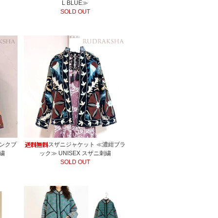
L BLUE≫
SOLD OUT
ピンクブ
スザニジャケット ≪濃紺ブラ
刺繍
ック≫ UNISEX スザニ刺繍
SOLD OUT