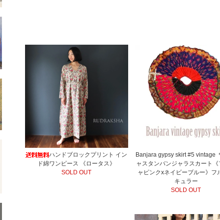
ハンドブロックプリント イン
Banjara gypsy skirt #5 vintag
ド綿ワンピース 《ロータス》
ャスタンバンジャラスカート《
SOLD OUT
ャピンクxネイビーブルー》フ
キュラー
SOLD OUT