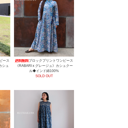
ピース
ブロックプリントワンピース
》カシュ
《RABARI x グレージュ》カシュクー
ル◆インド綿100%
SOLD OUT