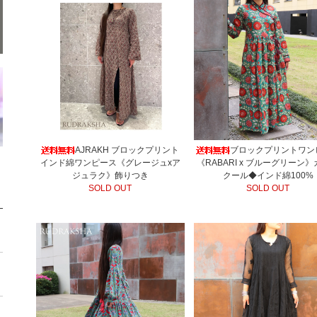
AJRAKH ブロックプリント
ブロックプリントワン
インド綿ワンピース《グレージュxア
《RABARI x ブルーグリーン
ジュラク》飾りつき
クール◆インド綿100%
SOLD OUT
SOLD OUT