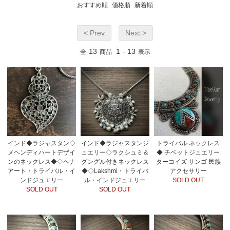
おすすめ順
価格順
新着順
< Prev
Next >
13
1
13
全
商品
-
表示
インド◆ラジャスタン◇
インド◆ラジャスタンジ
トライバル ネックレス
メヘンディハートデザイ
ュエリー◇ラクシュミ＆
◆ チベットジュエリー
ンのネックレス◆◇ヘナ
グングル付きネックレス
ターコイズ サンゴ 民族
アート・トライバル・イ
◆◇Lakshmi・トライバ
アクセサリー
ンドジュエリー
ル・インドジュエリー
SOLD OUT
SOLD OUT
SOLD OUT