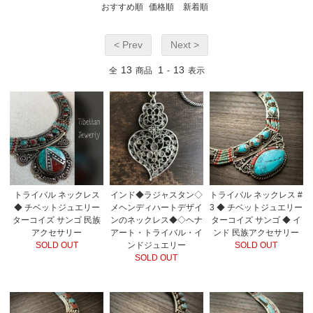
おすすめ順
価格順
新着順
< Prev
Next >
13
1
13
全
商品
-
表示
トライバル ネックレス
インド◆ラジャスタン◇
トライバル ネックレス #
◆ チベットジュエリー
メヘンディハートデザイ
3 ◆ チベットジュエリー
ターコイズ サンゴ 民族
ンのネックレス◆◇ヘナ
ターコイズ サンゴ ◆ イ
アクセサリー
アート・トライバル・イ
ンド 民族アクセサリー
SOLD OUT
ンドジュエリー
SOLD OUT
SOLD OUT