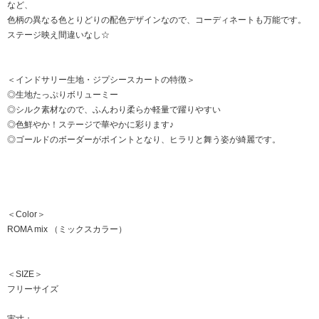
など、
色柄の異なる色とりどりの配色デザインなので、コーディネートも万能です。
ステージ映え間違いなし☆
＜インドサリー生地・ジプシースカートの特徴＞
◎生地たっぷりボリューミー
◎シルク素材なので、ふんわり柔らか軽量で躍りやすい
◎色鮮やか！ステージで華やかに彩ります♪
◎ゴールドのボーダーがポイントとなり、ヒラリと舞う姿が綺麗です。
＜Color＞
ROMA mix （ミックスカラー）
＜SIZE＞
フリーサイズ