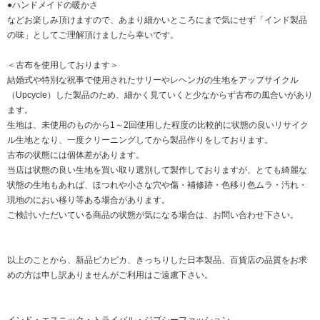
●ハンドメイドの暖かさ
などお楽しみ頂けますので、あまり細かいところにまで気にせず「インド製品
の味」としてご理解頂けましたら幸いです。
＜古布を使用しております＞
結婚式や特別な祝事で使用されたサリーやレヘンガの生地をアップサイクル
（Upcycle）した製品のため、細かく見ていくと少なからず古布の風合いがあり
ます。
生地は、未使用のものから1～2回使用した程度の比較的に状態の良いリサイク
ル生地となり、一度クリーニングしてから製品作りをしております。
古布の状態には個体差があります。
当店は状態の良い生地を買い取り選別して製作しておりますが、とても綺麗な
状態の生地もあれば、ほつれや小さな穴や傷・補修跡・色移り色ムラ・汚れ・
現地のにおい移り等ある場合があります。
ご検討いただいている商品の状態が気になる場合は、お問い合わせ下さい。
以上のことから、新品ピカピカ、きっちりした日本製品、百貨店の品質をお求
めの方は申し訳ありませんがご利用はご遠慮下さい。