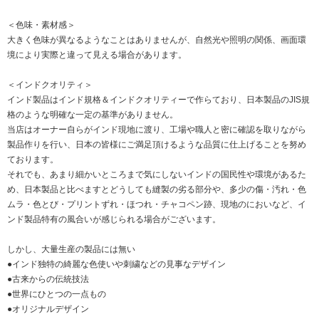
＜色味・素材感＞
大きく色味が異なるようなことはありませんが、自然光や照明の関係、画面環
境により実際と違って見える場合があります。
＜インドクオリティ＞
インド製品はインド規格＆インドクオリティーで作らており、日本製品のJIS規
格のような明確な一定の基準がありません。
当店はオーナー自らがインド現地に渡り、工場や職人と密に確認を取りながら
製品作りを行い、日本の皆様にご満足頂けるような品質に仕上げることを努め
ております。
それでも、あまり細かいところまで気にしないインドの国民性や環境があるた
め、日本製品と比べますとどうしても縫製の劣る部分や、多少の傷・汚れ・色
ムラ・色とび・プリントずれ・ほつれ・チャコペン跡、現地のにおいなど、イ
ンド製品特有の風合いが感じられる場合がございます。
しかし、大量生産の製品には無い
●インド独特の綺麗な色使いや刺繍などの見事なデザイン
●古来からの伝統技法
●世界にひとつの一点もの
●オリジナルデザイン