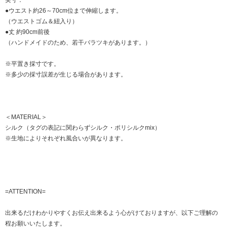
実寸：
●ウエスト約26～70cm位まで伸縮します。
（ウエストゴム＆紐入り）
●丈 約90cm前後
（ハンドメイドのため、若干バラツキがあります。）
※平置き採寸です。
※多少の採寸誤差が生じる場合があります。
＜MATERIAL＞
シルク（タグの表記に関わらずシルク・ポリシルクmix）
※生地によりそれぞれ風合いが異なります。
=ATTENTION=
出来るだけわかりやすくお伝え出来るよう心がけておりますが、以下ご理解の
程お願いいたします。