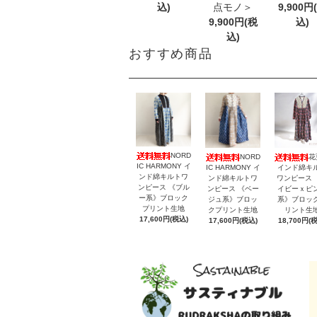
込)
点モノ＞
9,900円
9,900円(税
込)
込)
おすすめ商品
NORD
NORD
花
IC HARMONY イ
IC HARMONY イ
インド綿キ
ンド綿キルトワ
ンド綿キルトワ
ワンピース 
ンピース 《ブル
ンピース 《ベー
イビーｘピ
ー系》ブロック
ジュ系》ブロッ
系》ブロッ
プリント生地
クプリント生地
リント生
17,600円(税込)
17,600円(税込)
18,700円(