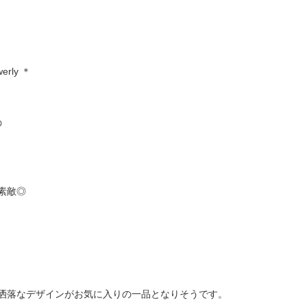
werly ＊
の
素敵◎
洒落なデザインがお気に入りの一品となりそうです。