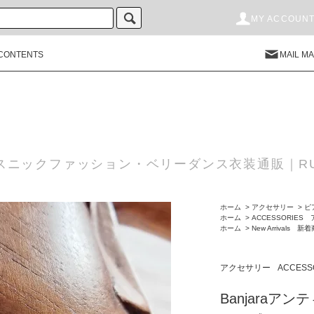
MY ACCOUN
CONTENTS
MAIL M
スニックファッション・ベリーダンス衣装通販｜RU
ホーム
>
アクセサリー
>
ピ
ホーム
>
ACCESSORIES
ホーム
>
New Arrivals 新
アクセサリー
ACCES
Banjara