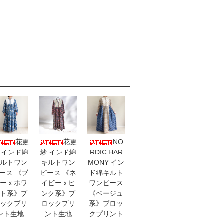
花更
花更
NO
 インド綿
紗 インド綿
RDIC HAR
ルトワン
キルトワン
MONY イン
ース 《ブ
ピース 《ネ
ド綿キルト
ーｘホワ
イビーｘピ
ワンピース
ト系》ブ
ンク系》ブ
《ベージュ
ックプリ
ロックプリ
系》ブロッ
ント生地
ント生地
クプリント