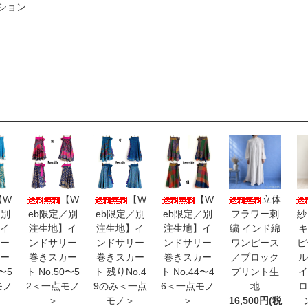
ション
【W
【W
【W
【W
立体
／別
eb限定／別
eb限定／別
eb限定／別
フラワー刺
紗
イ
注生地】イ
注生地】イ
注生地】イ
繍 インド綿
キ
ー
ンドサリー
ンドサリー
ンドサリー
ワンピース
ピ
ー
巻きスカー
巻きスカー
巻きスカー
／ブロック
ル
3〜5
ト No.50〜5
ト 残りNo.4
ト No.44〜4
プリント生
イ
モノ
2＜一点モノ
9のみ＜一点
6＜一点モノ
地
ロ
＞
モノ＞
＞
16,500円(税