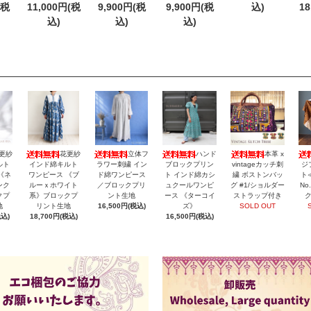
(税
11,000円(税
9,900円(税
9,900円(税
込)
18
込)
込)
込)
更紗
花更紗
立体フ
ハンド
本革 x
ルト
インド綿キルト
ラワー刺繍 イン
ブロックプリン
vintageカッチ刺
ジ
《ネ
ワンピース 《ブ
ド綿ワンピース
ト インド綿カシ
繍 ボストンバッ
ト
ンク
ルーｘホワイト
／ブロックプリ
ュクールワンピ
グ #1/ショルダー
No
クプ
系》ブロックプ
ント生地
ース 《ターコイ
ストラップ付き
地
リント生地
16,500円(税込)
ズ》
SOLD OUT
税込)
18,700円(税込)
16,500円(税込)