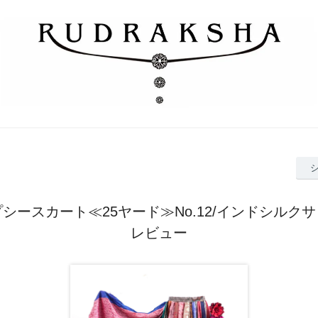
プシースカート≪25ヤード≫No.12/インドシルク
レビュー